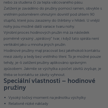
nebo za studena či za tepla válcovaného pásu.
Zatížení je zaváděno do pružiny pomocí ramen, obvykle s
vnitřním poloměrem ohnutým dovnitř pod úhlem 90
stupňů, které jsou zasazeny do štěrbiny v hřídeli. U vnější
nohy jsou možné další variace tvaru nohy.
Výrobní proces hodinových pružin má za následek
poměrně výrazný „spirálový“ tvar, i když tato spirála není
vertikální jako u mnoha jiných pružin.
Hodinové pružiny mají pracovat bez jakéhokoli kontaktu
mezi závity a tedy bez vnitřního tření. To je možné pouze
tehdy, je-li zatížení pružiny aplikováno správným
způsobem. Jakmile se výchylka a počet závitů zvyšuje, je
třeba se kontaktu se závity vyhnout.
Speciální vlastnosti – hodinové
pružiny
Vysoký točivý moment na jednotku výchylky
Relativně nízké náklady