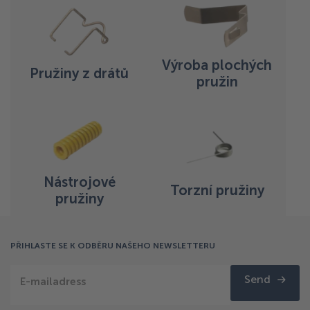
Výroba plochých
Pružiny z drátů
pružin
Nástrojové
Torzní pružiny
pružiny
PŘIHLASTE SE K ODBĚRU NAŠEHO NEWSLETTERU
Send
E-mailadress