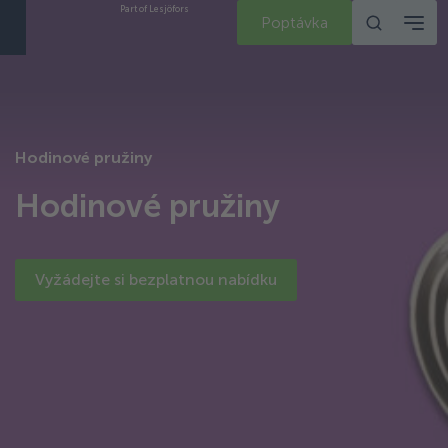
Part of Lesjöfors
Poptávka
Hodinové pružiny
Hodinové pružiny
Vyžádejte si bezplatnou nabídku