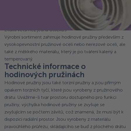
točivý moment. Generovaný krouticí moment je
kumulativní, takže síla se zvyšuje, když je pružina navíjena
těsněji, a klesá, když se odvíjí. Jsou velice podobné se
spirálovými pružinami, ale mají provozní rozsah, který je
zřídka větší než jedna otáčka.s
Výrobní sortiment zahrnuje hodinové pružiny především z
vysokopevnostní pružinové oceli nebo nerezové oceli, ale
také z měkkého materiálu, který je po tváření kalený a
temperovaný.
Technické informace o
hodinových pružinách
Hodinové pružiny jsou také torzní pružiny a jsou přímým
opakem torzních tyčí, které jsou vyrobeny z pružinového
drátu. Uvážíme-li tvar prostoru dostupného pro funkci
pružiny, výchylka hodinové pružiny se zvyšuje se
zvyšujícím se počtem závitů, což znamená, že musí být k
dispozici radiální prostor. Jsou vyrobeny z materiálu
pravoúhlého průřezu, skládajícího se buď z plochého drátu