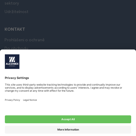
sektory
Udržitelnost
KONTAKT
Prohlášení o ochraně
Do obchodu
Všeobecné obchodní podmínky
Pružinová kalkulačka
Katalog
Čeština
© 2017 – ALL RIGHTS RESERVED
WEBSITE DOOR
Twize