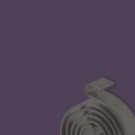
PŘEJÍT NA
Technické informace
Speciální vlastnosti
Pružiny na zakázku
Hodinové pružiny, také známé jako spirálové pružiny nebo
vlasové pružiny; jsou nejstarší formou ploché pružiny a
dnes nejpoužívanějším typem. Jsou vyrobeny z pásového
materiálu nebo plochého válcovaného drátu, který je
tvarován do plochého spirálového tvaru. Hodinové pružiny
jsou ideální pro instalace, které jsou axiálně omezené, ale s
větším radiálním prostorem.
Přirozená tendence hodinových pružin k rozpínání uděluje
moment buď hřídeli nebo pouzdru, a vytváří použitelný